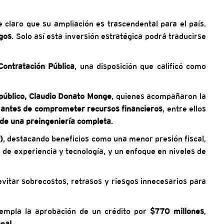
 claro que su ampliación es trascendental para el país.
sgos
. Solo así esta inversión estratégica podrá traducirse
ontratación Pública
, una disposición que calificó como
 público, Claudio Donato Monge
, quienes acompañaron la
s
antes de comprometer recursos financieros
, entre ellos
de una preingeniería completa
.
)
, destacando beneficios como una menor presión fiscal,
 de experiencia y tecnología, y un enfoque en niveles de
evitar sobrecostos, retrasos y riesgos innecesarios para
templa la aprobación de un crédito por
$770 millones
,
onal
.