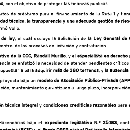
as
, con el objetivo de proteger las finanzas públicas.
tos de préstamo para el financiamiento de la Ruta 1 y tiene
idad técnica, la transparencia y una adecuada gestión de rie
rmó Volio.
 de ley
, el cual excluye la aplicación de la
Ley General de C
ontrol de los procesos de licitación y contratación.
utivo de la CCC, Randall Murillo
, y el
especialista en derecho
ncia se enfatizó la necesidad de atender pendientes crítico
esupuestaria para adquirir
más de 380 terrenos
, y la
ausencia 
 proyecto bajo un
modelo de Asociación Público-Privada (APP
ución, mantenimiento garantizado a largo plazo, incorporación
n técnica integral
y
condiciones crediticias razonables
para 
 Hacendarios bajo el
expediente legislativo N.º 25.183
, con
conómica (BCIE)
y el
Fondo OPEP para el Desarrollo Internaci