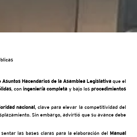
blicas
 Asuntos Hacendarios de la Asamblea Legislativa
que el
lidas
, con
ingeniería completa
y bajo los
procedimientos
oridad nacional
, clave para elevar la competitividad del
 desplazamiento. Sin embargo, advirtió que su avance debe
, sentar las bases claras para la elaboración del
Manual