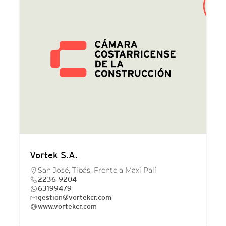
Vortek S.A.
San José, Tibás, Frente a Maxi Palí
2236-9204
63199479
gestion@vortekcr.com
www.vortekcr.com