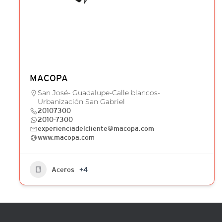
MACOPA
San José- Guadalupe-Calle blancos-
Urbanización San Gabriel
20107300
2010-7300
experienciadelcliente@macopa.com
www.macopa.com
Aceros
+4