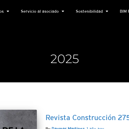
os
Servicio al asociado
Sostenibilidad
BIM 
2025
Revista Construcción 27
By
Daymar Martinez
,
1 año
ago