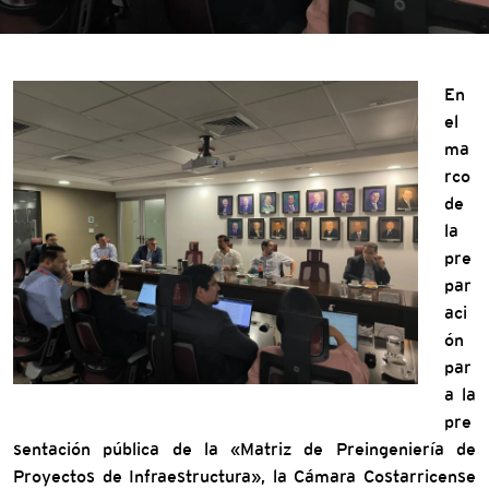
En
el
ma
rco
de
la
pre
par
aci
ón
par
a la
pre
sentación pública de la «Matriz de Preingeniería de
Proyectos de Infraestructura», la Cámara Costarricense