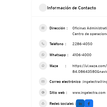
Información de Contacto
Dirección
Oficinas Administrati
Centro de operacione
Teléfono
2286-4050
Whatsapp
4106-4000
Waze
https://ul.waze.co
84.08643580&navig
Correo electrónico
ingelectra@in
Sitio web
www.ingelectra.com
Redes sociales