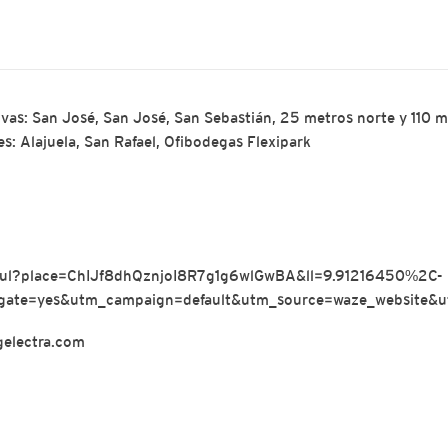
vas: San José, San José, San Sebastián, 25 metros norte y 110 met
s: Alajuela, San Rafael, Ofibodegas Flexipark
m/ul?place=ChIJf8dhQznjoI8R7g1g6wlGwBA&ll=9.91216450%2C-
ate=yes&utm_campaign=default&utm_source=waze_website&u
gelectra.com