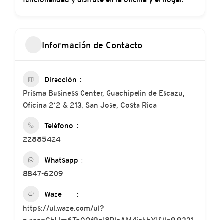
Información de Contacto
Dirección
Prisma Business Center, Guachipelin de Escazu,
Oficina 212 & 213, San Jose, Costa Rica
Teléfono
22885424
Whatsapp
8847-6209
Waze
https://ul.waze.com/ul?
place=ChIJm6ToQOf9oI8RlzAM4jzkhYI&ll=9.9331