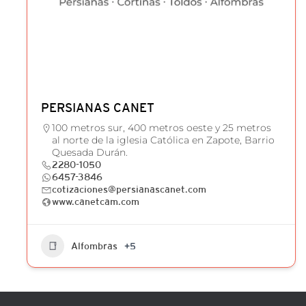
PERSIANAS CANET
100 metros sur, 400 metros oeste y 25 metros
al norte de la iglesia Católica en Zapote, Barrio
Quesada Durán.
2280-1050
6457-3846
cotizaciones@persianascanet.com
www.canetcam.com
Alfombras
+5