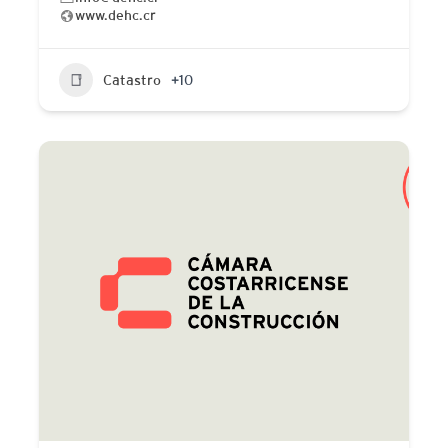
www.dehc.cr
Catastro
+10