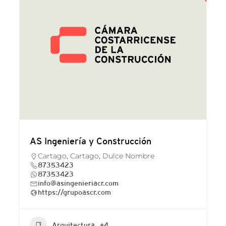
AS Ingeniería y Construcción
Cartago, Cartago, Dulce Nombre
87353423
87353423
info@asingenieriacr.com
https://grupoascr.com
Arquitectura
+4