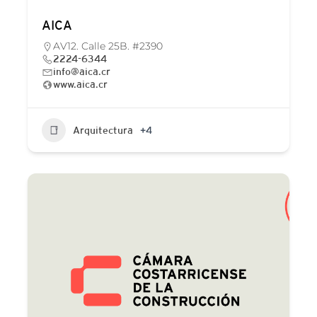
AICA
AV12. Calle 25B. #2390
2224-6344
info@aica.cr
www.aica.cr
Arquitectura
+4