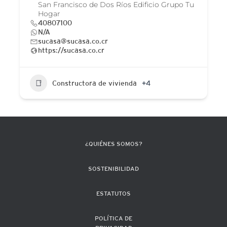
San Francisco de Dos Ríos Edificio Grupo Tu
Hogar
40807100
N/A
sucasa@sucasa.co.cr
https://sucasa.co.cr
Constructora de vivienda
+4
¿QUIÉNES SOMOS?
SOSTENIBILIDAD
ESTATUTOS
POLÍTICA DE