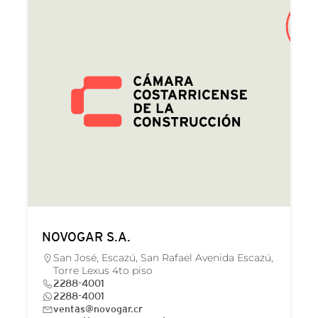
NOVOGAR S.A.
San José, Escazú, San Rafael Avenida Escazú,
Torre Lexus 4to piso
2288-4001
2288-4001
ventas@novogar.cr