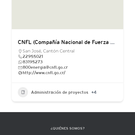
CNFL (Compañía Nacional de Fuerza y Luz)
San José, Cantón Central
22955021
83195273
800energia@cnfl.go.cr
http://www.cnfl.go.cr/
Administración de proyectos
+4
¿QUIÉNES SOMOS?