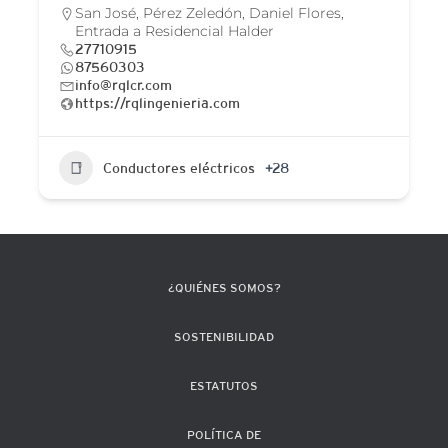
San José, Pérez Zeledón, Daniel Flores,
Entrada a Residencial Halder
27710915
87560303
info@rqlcr.com
https://rqlingenieria.com
Conductores eléctricos
+28
¿QUIÉNES SOMOS?
SOSTENIBILIDAD
ESTATUTOS
POLÍTICA DE