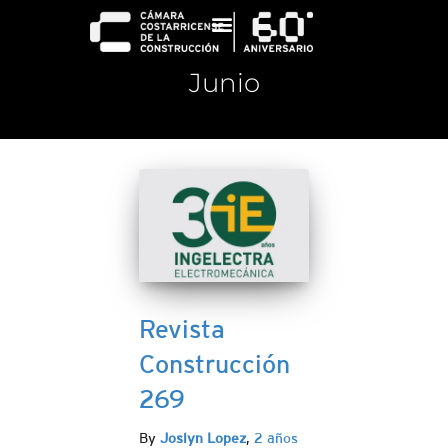
Junio
Revista
Construcción
269
By
Joslyn Lopez
,
2 años