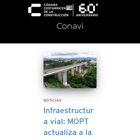
Conavi
NOTICIAS
Infraestructur
a vial: MOPT
actualiza a la