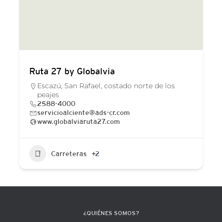
Ruta 27 by Globalvia
Escazú, San Rafael, costado norte de los
peajes
2588-4000
servicioalciente@ads-cr.com
www.globalviaruta27.com
Carreteras
+2
¿QUIÉNES SOMOS?