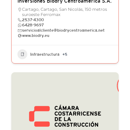
Inversiones Biodry Centroamérica S.A.
Cartago, Cartago, San Nicolás, 150 metros
suroeste Ferromax
2537-4300
6428-9697
servicioalcliente@biodrycentroamerica.net
www.biodry.eu
Infraestructura
+5