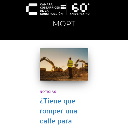
MOPT
NOTICIAS
¿Tiene que
romper una
calle para