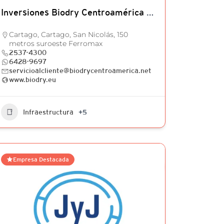
Inversiones Biodry Centroamérica S.A.
Cartago, Cartago, San Nicolás, 150
metros suroeste Ferromax
2537-4300
6428-9697
servicioalcliente@biodrycentroamerica.net
www.biodry.eu
Infraestructura
+5
Empresa Destacada