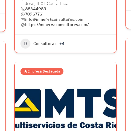
José, 11101, Costa Rica
88344989
70957751
info@minervaconsultores.com
https://minervaconsultores.com/
Consultoras
+4
Empresa Destacada