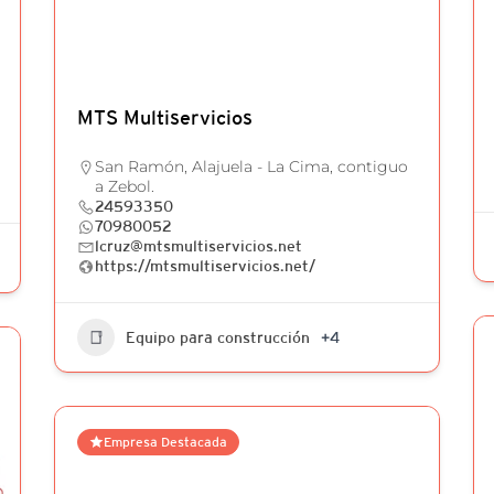
MTS Multiservicios
San Ramón, Alajuela - La Cima, contiguo
a Zebol.
24593350
70980052
lcruz@mtsmultiservicios.net
https://mtsmultiservicios.net/
Equipo para construcción
+4
Empresa Destacada