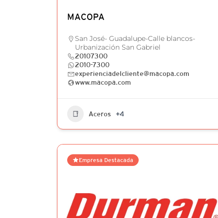
MACOPA
San José- Guadalupe-Calle blancos-
Urbanización San Gabriel
20107300
2010-7300
experienciadelcliente@macopa.com
www.macopa.com
Aceros
+4
Empresa Destacada