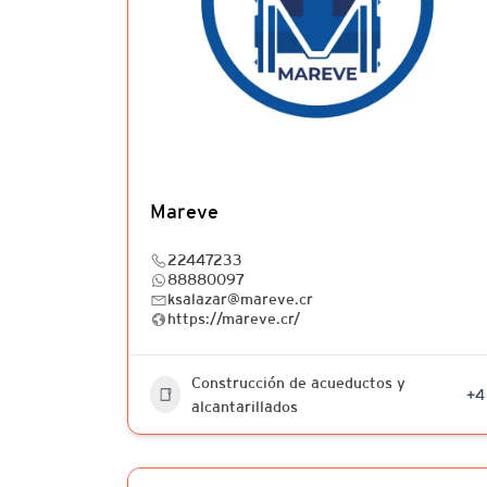
Mareve
22447233
88880097
ksalazar@mareve.cr
https://mareve.cr/
Construcción de acueductos y
+4
alcantarillados