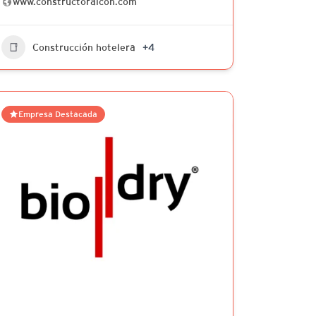
www.constructoraicon.com
Construcción hotelera
+4
Empresa Destacada